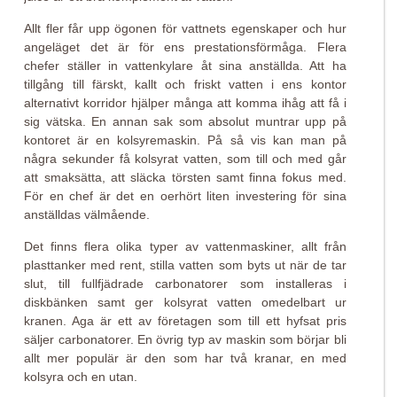
Allt fler får upp ögonen för vattnets egenskaper och hur
angeläget det är för ens prestationsförmåga. Flera
chefer ställer in vattenkylare åt sina anställda. Att ha
tillgång till färskt, kallt och friskt vatten i ens kontor
alternativt korridor hjälper många att komma ihåg att få i
sig vätska. En annan sak som absolut muntrar upp på
kontoret är en kolsyremaskin. På så vis kan man på
några sekunder få kolsyrat vatten, som till och med går
att smaksätta, att släcka törsten samt finna fokus med.
För en chef är det en oerhört liten investering för sina
anställdas välmående.
Det finns flera olika typer av vattenmaskiner, allt från
plasttanker med rent, stilla vatten som byts ut när de tar
slut, till fullfjädrade carbonatorer som installeras i
diskbänken samt ger kolsyrat vatten omedelbart ur
kranen. Aga är ett av företagen som till ett hyfsat pris
säljer carbonatorer. En övrig typ av maskin som börjar bli
allt mer populär är den som har två kranar, en med
kolsyra och en utan.