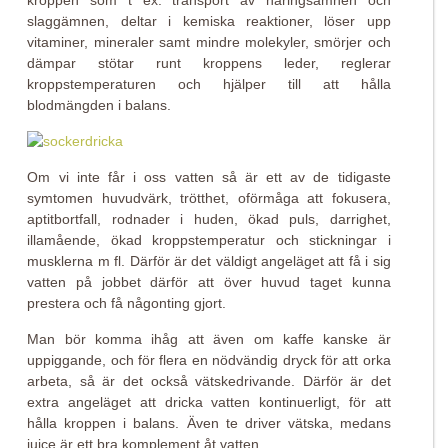
kroppen som t ex: transport av näringsämnen och
slaggämnen, deltar i kemiska reaktioner, löser upp
vitaminer, mineraler samt mindre molekyler, smörjer och
dämpar stötar runt kroppens leder, reglerar
kroppstemperaturen och hjälper till att hålla
blodmängden i balans.
Om vi inte får i oss vatten så är ett av de tidigaste
symtomen huvudvärk, trötthet, oförmåga att fokusera,
aptitbortfall, rodnader i huden, ökad puls, darrighet,
illamående, ökad kroppstemperatur och stickningar i
musklerna m fl. Därför är det väldigt angeläget att få i sig
vatten på jobbet därför att över huvud taget kunna
prestera och få någonting gjort.
Man bör komma ihåg att även om kaffe kanske är
uppiggande, och för flera en nödvändig dryck för att orka
arbeta, så är det också vätskedrivande. Därför är det
extra angeläget att dricka vatten kontinuerligt, för att
hålla kroppen i balans. Även te driver vätska, medans
juice är ett bra komplement åt vatten.