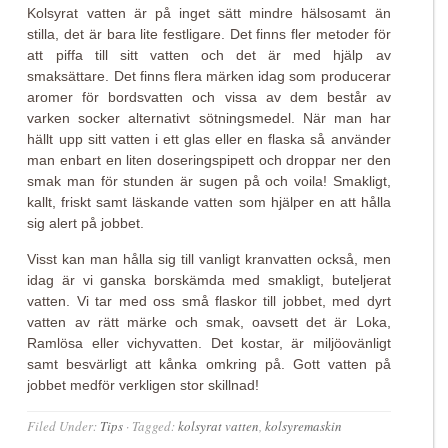
Kolsyrat vatten är på inget sätt mindre hälsosamt än
stilla, det är bara lite festligare. Det finns fler metoder för
att piffa till sitt vatten och det är med hjälp av
smaksättare. Det finns flera märken idag som producerar
aromer för bordsvatten och vissa av dem består av
varken socker alternativt sötningsmedel. När man har
hällt upp sitt vatten i ett glas eller en flaska så använder
man enbart en liten doseringspipett och droppar ner den
smak man för stunden är sugen på och voila! Smakligt,
kallt, friskt samt läskande vatten som hjälper en att hålla
sig alert på jobbet.
Visst kan man hålla sig till vanligt kranvatten också, men
idag är vi ganska borskämda med smakligt, buteljerat
vatten. Vi tar med oss små flaskor till jobbet, med dyrt
vatten av rätt märke och smak, oavsett det är Loka,
Ramlösa eller vichyvatten. Det kostar, är miljöovänligt
samt besvärligt att kånka omkring på. Gott vatten på
jobbet medför verkligen stor skillnad!
Filed Under:
Tips
·
Tagged:
kolsyrat vatten
,
kolsyremaskin