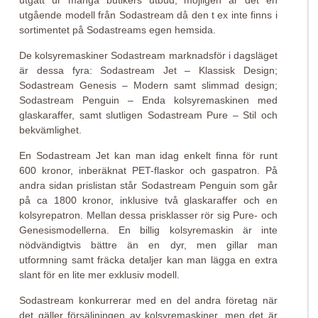
utgått ur många butikers utbud, möjligen är det en
utgående modell från Sodastream då den t ex inte finns i
sortimentet på Sodastreams egen hemsida.
De kolsyremaskiner Sodastream marknadsför i dagsläget
är dessa fyra: Sodastream Jet – Klassisk Design;
Sodastream Genesis – Modern samt slimmad design;
Sodastream Penguin – Enda kolsyremaskinen med
glaskaraffer, samt slutligen Sodastream Pure – Stil och
bekvämlighet.
En Sodastream Jet kan man idag enkelt finna för runt
600 kronor, inberäknat PET-flaskor och gaspatron. På
andra sidan prislistan står Sodastream Penguin som går
på ca 1800 kronor, inklusive två glaskaraffer och en
kolsyrepatron. Mellan dessa prisklasser rör sig Pure- och
Genesismodellerna. En billig kolsyremaskin är inte
nödvändigtvis bättre än en dyr, men gillar man
utformning samt fräcka detaljer kan man lägga en extra
slant för en lite mer exklusiv modell.
Sodastream konkurrerar med en del andra företag när
det gäller försäljningen av kolsyremaskiner, men det är