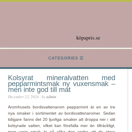
köpapris.se
CATEGORIES
Kolsyrat mineralvatten med
pepparmintsmak ny vuxensmak –
men inte god till mat
December 22, 2024
· by
admin
·
Aromhusets bordsvattenarom pepparmint är en av tre
nya smaker i sortimentet av bordsvattenaromer. Sedan
tidigare fanns det 20 ljuvliga smaker att droppa ner i sitt
kolsyrade vatten, vilket kan förefalla mer än tillräckligt,
men varje smak är så olika den andra att de stora