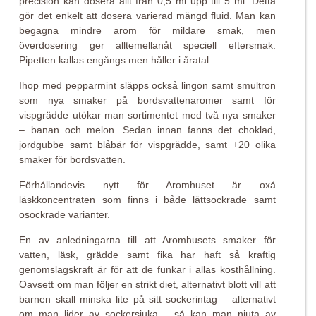
precision kan dosera allt från 0,5 ml upp till 5 ml. Detta
gör det enkelt att dosera varierad mängd fluid. Man kan
begagna mindre arom för mildare smak, men
överdosering ger alltemellanåt speciell eftersmak.
Pipetten kallas engångs men håller i åratal.
Ihop med pepparmint släpps också lingon samt smultron
som nya smaker på bordsvattenaromer samt för
vispgrädde utökar man sortimentet med två nya smaker
– banan och melon. Sedan innan fanns det choklad,
jordgubbe samt blåbär för vispgrädde, samt +20 olika
smaker för bordsvatten.
Förhållandevis nytt för Aromhuset är oxå
läskkoncentraten som finns i både lättsockrade samt
osockrade varianter.
En av anledningarna till att Aromhusets smaker för
vatten, läsk, grädde samt fika har haft så kraftig
genomslagskraft är för att de funkar i allas kosthållning.
Oavsett om man följer en strikt diet, alternativt blott vill att
barnen skall minska lite på sitt sockerintag – alternativt
om man lider av sockersjuka – så kan man njuta av