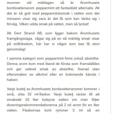
munnen vid middagen så är Aromhusets
bordsvattenarom pepparmint ett fantastiskt alternativ. Att
det är så gott med pepparmintssmak i vatten som det
minsann visar sig vara är det få som kan tänka sig i
förväg. Vilken udda smak på vatten, men så lyckat!
Att Gert Strand AB, som ligger bakom Aromhusets
framgångssaga, vågar sig på en så märklig smak visar
på snillrikedom, här har vi något som kan få stort
genomslag!
I samma kategori som pepparmint finns också absinthe.
Denna arom kom med bland de första som framställdes
och ger vattnet smak av absinthe, fixerad utan
eftersmaken av alkohol eller en brännande känsla i
halsen.
Varje butelj av Aromhusets bordsvattenaromer kommer i
små, söta 32 ml-flaskor. Varje butelj räcker till att
smaksätt 16 liter kolsyrat vatten om man följer
doseringsrekommendationerna på 2 ml arom för en liter
vatten. Flaskornas kork rymmer 3 ml så en