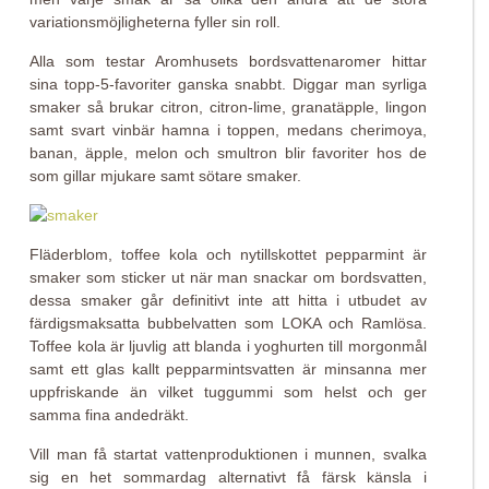
variationsmöjligheterna fyller sin roll.
Alla som testar Aromhusets bordsvattenaromer hittar
sina topp-5-favoriter ganska snabbt. Diggar man syrliga
smaker så brukar citron, citron-lime, granatäpple, lingon
samt svart vinbär hamna i toppen, medans cherimoya,
banan, äpple, melon och smultron blir favoriter hos de
som gillar mjukare samt sötare smaker.
Fläderblom, toffee kola och nytillskottet pepparmint är
smaker som sticker ut när man snackar om bordsvatten,
dessa smaker går definitivt inte att hitta i utbudet av
färdigsmaksatta bubbelvatten som LOKA och Ramlösa.
Toffee kola är ljuvlig att blanda i yoghurten till morgonmål
samt ett glas kallt pepparmintsvatten är minsanna mer
uppfriskande än vilket tuggummi som helst och ger
samma fina andedräkt.
Vill man få startat vattenproduktionen i munnen, svalka
sig en het sommardag alternativt få färsk känsla i