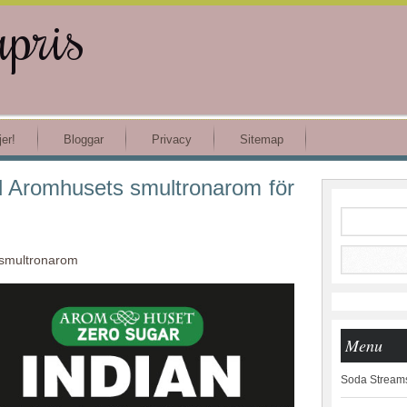
apris
er!
Bloggar
Privacy
Sitemap
Aromhusets smultronarom för
smultronarom
Menu
Soda Streams 