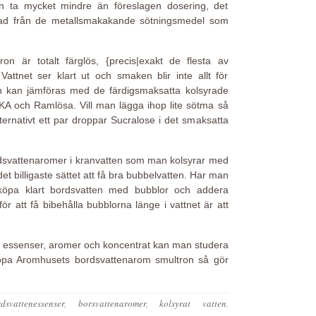
n ta mycket mindre än föreslagen dosering, det
lnad från de metallsmakakande sötningsmedel som
n är totalt färglös, {precis|exakt de flesta av
Vattnet ser klart ut och smaken blir inte allt för
n kan jämföras med de färdigsmaksatta kolsyrade
OKA och Ramlösa. Vill man lägga ihop lite sötma så
ternativt ett par droppar Sucralose i det smaksatta
dsvattenaromer i kranvatten som man kolsyrar med
et billigaste sättet att få bra bubbelvatten. Har man
öpa klart bordsvatten med bubblor och addera
ör att få bibehålla bubblorna länge i vattnet är att
 essenser, aromer och koncentrat kan man studera
öpa Aromhusets bordsvattenarom smultron så gör
dsvattenessenser
,
borsvattenaromer
,
kolsyrat vatten
,