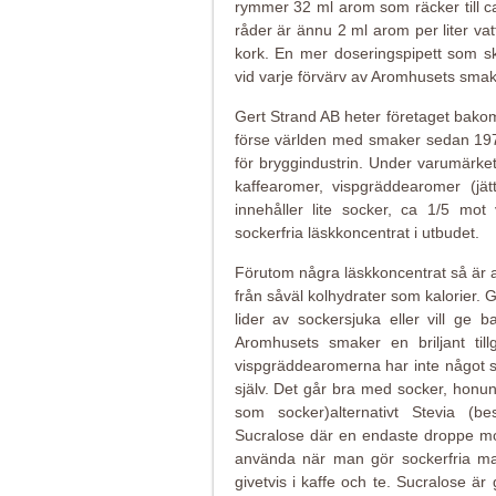
rymmer 32 ml arom som räcker till c
råder är ännu 2 ml arom per liter vatt
kork. En mer doseringspipett som sk
vid varje förvärv av Aromhusets smake
Gert Strand AB heter företaget bako
förse världen med smaker sedan 1974 o
för bryggindustrin. Under varumärke
kaffearomer, vispgräddearomer (jät
innehåller lite socker, ca 1/5 mot
sockerfria läskkoncentrat i utbudet.
Förutom några läskkoncentrat så är a
från såväl kolhydrater som kalorier. G
lider av sockersjuka eller vill ge 
Aromhusets smaker en briljant til
vispgräddearomerna har inte något sö
själv. Det går bra med socker, honu
som socker)alternativt Stevia (b
Sucralose där en endaste droppe mot
använda när man gör sockerfria mar
givetvis i kaffe och te. Sucralose 