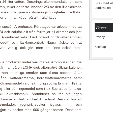
a 16 liter vatten. Doseringsrekommendationen som
Bli av med ki
en, vilket de facto innebär 2/3 av den lilla flaskans
bordsvatten
änker mer precisa doseringsmöjligheter medföljer
r om man köper på allt-fraktfritt.com.
Pages
m succén Aromhuset. Företaget har arbetat med att
ch saluför allt från fruktoljor till aromer och jäst
t Aromhuset säljer Gert Strand bordsvattenaromer,
Privacy
tegott) och läskkoncentrat. Några läskkoncentrat
Sitemap
 vad vanlig läsk gör, men det finns också totalt
lla produkter under varumärket Aromhuset helt fria
år man på en LCHF-diet, alternativt räknar kalorier,
barnen mumsiga smaker utan tillsatt socker så är
lgång. Kaffearomerna, bordsvattenaromerna samt
tningsmedel i sig, så möjlig sötma få man tillsätta
ng eller sötningsmedel som t ex Sucralose (smakar
esk lakritsbismak). Aromhuset saluför sin egen
svarar en halv sockerbit i sötma! Den går bra att
melader, i yoghurt, sockerfri isglass m.m. – och
är gjort av socker men 600 gånger sötare. Dessutom