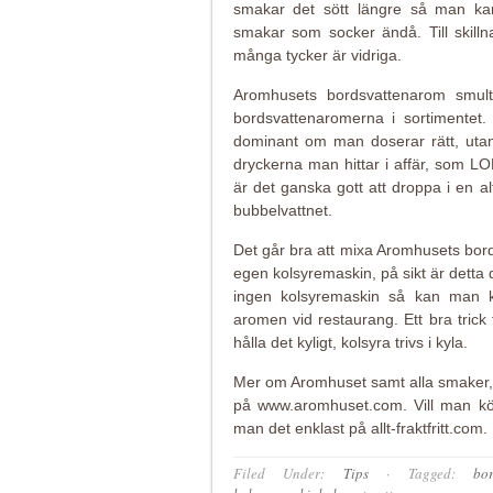
smakar det sött längre så man ka
smakar som socker ändå. Till skil
många tycker är vidriga.
Aromhusets bordsvattenarom smultro
bordsvattenaromerna i sortimentet. 
dominant om man doserar rätt, uta
dryckerna man hittar i affär, som L
är det ganska gott att droppa i en al
bubbelvattnet.
Det går bra att mixa Aromhusets bor
egen kolsyremaskin, på sikt är detta d
ingen kolsyremaskin så kan man k
aromen vid restaurang. Ett bra trick f
hålla det kyligt, kolsyra trivs i kyla.
Mer om Aromhuset samt alla smaker,
på www.aromhuset.com. Vill man k
man det enklast på allt-fraktfritt.com.
Filed Under:
Tips
·
Tagged:
bor