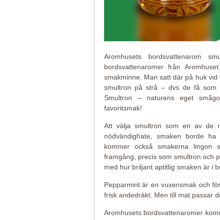
Aromhusets bordsvattenarom smu
bordsvattenaromer från Aromhuset
smakminne. Man satt där på huk vid 
smultron på strå – dvs de få som
Smultron – naturens eget smågod
favoritsmak!
Att välja smultron som en av de 
nödvändighate, smaken borde ha in
kommer också smakerna lingon sa
framgång, precis som smultron och p
med hur briljant aptitlig smaken är i 
Pepparmint är en vuxensmak och föru
frisk andedräkt. Men till mat passar den
Aromhusets bordsvattenaromer komm