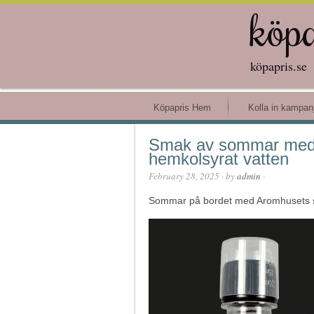
köp
köpapris.se
Köpapris Hem
Kolla in kampanj
Smak av sommar med 
hemkolsyrat vatten
February 28, 2025
· by
admin
·
Sommar på bordet med Aromhusets 