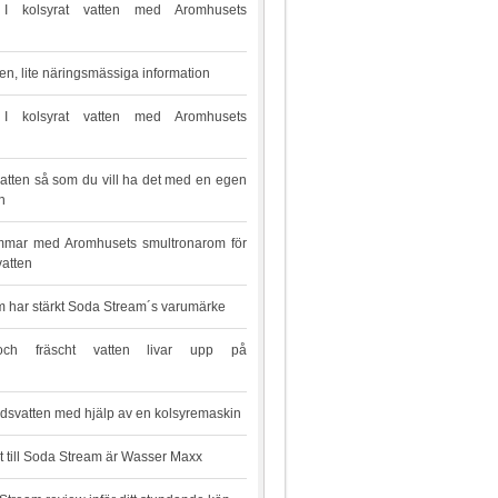
 kolsyrat vatten med Aromhusets
en, lite näringsmässiga information
 kolsyrat vatten med Aromhusets
vatten så som du vill ha det med en egen
n
mar med Aromhusets smultronarom för
vatten
m har stärkt Soda Stream´s varumärke
t och fräscht vatten livar upp på
n
ordsvatten med hjälp av en kolsyremaskin
t till Soda Stream är Wasser Maxx