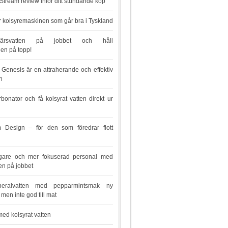
tream review inför ditt stundande köp
 kolsyremaskinen som går bra i Tyskland
bärsvatten på jobbet och håll
en på topp!
Genesis är en attraherande och effektiv
n
bonator och få kolsyrat vatten direkt ur
 Design – för den som föredrar flott
iggare och mer fokuserad personal med
en på jobbet
ineralvatten med pepparmintsmak ny
en inte god till mat
med kolsyrat vatten