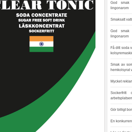
God smak I
lingonarom
Smaksatt vatt
God smak I
lingonarom
Få ditt soda 
kolsyremaski
Smak av som
hemkolsyrat 
Mycket rekla
Sockerfrit
arbetsplatse
Gör billigt b
En konkurren