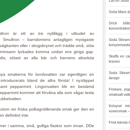
Läs en Soda S
Soda Maxx är
Drick blå
koncentration
ltron är ett av tre nytillägg i utbudet av
. Smultron – barndomens antagligen mysigaste
Soda Stream 
kolsyremaski
vägkanten eller i skogsbrynet och trädde små, söta
 minsann lyckades komma undan ens giriga gap.
Skaffa en car
is, sötast av alla bär och barnens absoluta
kranen
Soda Stream
nya smakerna för bordsvatten var egentligen en
design
troducerats bland de allra första! I nysläppet
mt pepparmint. Lingonvatten blir en bestämd
Friskare, p
epparmint kommer att förvåna alla som vågar testa
smaksatt vatt
bubbelvatten.
Kolsyrat m
tom sin friska polkagrisliknande smak ger den en
vuxensmak – m
 definitivt inte.
Frisk känsla 
er i samma, små, gulliga flaskor som innan. DDe