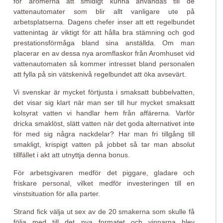
för aromerna att smidigt kunna användas till de
vattenautomater som blir allt vanligare ute på
arbetsplatserna. Dagens chefer inser att ett regelbundet
vattenintag är viktigt för att hålla bra stämning och god
prestationsförmåga bland sina anställda. Om man
placerar en av dessa nya aromflaskor från Aromhuset vid
vattenautomaten så kommer intresset bland personalen
att fylla på sin vätskenivå regelbundet att öka avsevärt.
Vi svenskar är mycket förtjusta i smaksatt bubbelvatten,
det visar sig klart när man ser till hur mycket smaksatt
kolsyrat vatten vi handlar hem från affärerna. Varför
dricka smaklöst, slätt vatten när det goda alternativet inte
för med sig några nackdelar? Har man fri tillgång till
smakligt, krispigt vatten på jobbet så tar man absolut
tillfället i akt att utnyttja denna bonus.
För arbetsgivaren medför det piggare, gladare och
friskare personal, vilket medför investeringen till en
vinstsituation för alla parter.
Strand fick välja ut sex av de 20 smakerna som skulle få
följa med till det nya formatet och vinnarna blev