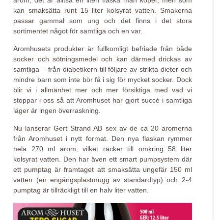
arom, det är alltså en liten flaska man köper, men som
kan smaksätta runt 15 liter kolsyrat vatten. Smakerna
passar gammal som ung och det finns i det stora
sortimentet något för samtliga och en var.
Aromhusets produkter är fullkomligt befriade från både
socker och sötningsmedel och kan därmed drickas av
samtliga – från diabetikern till följare av strikta dieter och
mindre barn som inte bör få i sig för mycket socker. Dock
blir vi i allmänhet mer och mer försiktiga med vad vi
stoppar i oss så att Aromhuset har gjort succé i samtliga
läger är ingen överraskning.
Nu lanserar Gert Strand AB sex av de ca 20 aromerna
från Aromhuset i nytt format. Den nya flaskan rymmer
hela 270 ml arom, vilket räcker till omkring 58 liter
kolsyrat vatten. Den har även ett smart pumpsystem där
ett pumptag är framtaget att smaksätta ungefär 150 ml
vatten (en engångsplastmugg av standardtyp) och 2-4
pumptag är tillräckligt till en halv liter vatten.