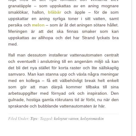
granatäpple – som uppskattas av en aning mognare
smaklökar, hallon,
blåbär
och äpple – för de som
uppskattar en aning syrliga toner i sitt vatten, samt
persika och
melon
– som är åt det aningen sötare hållet.
Meningen är att det ska finnas smaker som kan
uppskattas av allihopa och det har Strand lyckats bra
med.
Ifall man dessutom installerar vattenautomaten centralt
och eventuellt i anslutning till en angenäm miljö så kan
det bli det nya stället för korta raster och lite sällskaplig
samvaro. Man kan stanna upp och växla några meningar
med en kollega – få ett välbehövligt break helt enkelt
som gör att man därpå kommer tillbaka till sina
arbetsuppgifter med förnyad ork och inspiration. Den
gulnade, hostiga gamla rökrutans tid är förbi, nu när den
sprakande och bubblande vattenautomaten är här.
Filed Under:
Tips
·
Tagged:
kolsyrat vatten
,
kolsyremaskin