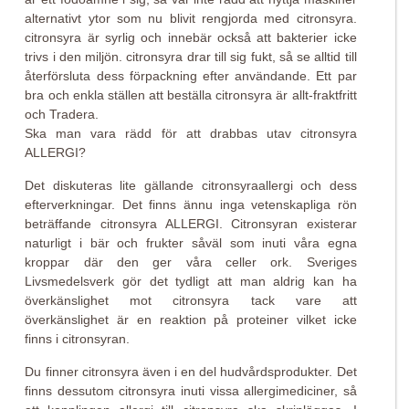
alternativt ytor som nu blivit rengjorda med citronsyra.
citronsyra är syrlig och innebär också att bakterier icke
trivs i den miljön. citronsyra drar till sig fukt, så se alltid till
återförsluta dess förpackning efter användande. Ett par
bra och enkla ställen att beställa citronsyra är allt-fraktfritt
och Tradera.
Ska man vara rädd för att drabbas utav citronsyra
ALLERGI?
Det diskuteras lite gällande citronsyraallergi och dess
efterverkningar. Det finns ännu inga vetenskapliga rön
beträffande citronsyra ALLERGI. Citronsyran existerar
naturligt i bär och frukter såväl som inuti våra egna
kroppar där den ger våra celler ork. Sveriges
Livsmedelsverk gör det tydligt att man aldrig kan ha
överkänslighet mot citronsyra tack vare att
överkänslighet är en reaktion på proteiner vilket icke
finns i citronsyran.
Du finner citronsyra även i en del hudvårdsprodukter. Det
finns dessutom citronsyra inuti vissa allergimediciner, så