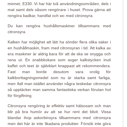
minnet; E330. Vi har här två användningsområden, dels i
mat samt dels såsom rengörare i huset. Prova gärna att
rengöra badkar, handfat och wc med citronsyra.
Du kan rengöra hushållsmaskiner tillsammans med
citronsyra.
Kalken har möjlighet att lätt ha sönder flera olika saker i
en hushållmaskin, fram med citronsyran i tid. Att kalka av
era maskiner är aldrig bara för att de ska se snygga och
rena ut. En snabbkokare som avger kalkstycken inuti
kaffet och teet är självklart knappast att rekommendera.
Fast man borde desutom vara orolig för
kalkborttagningsmedel som nu är starka samt farliga,
men ifall man istället använder några teskedar citronsyra
så upptäcker man samma fantastiska verkan förutan hot
för förgiftning.
Citronsyra rengöring är effektiv samt hälsosam och man
blir på bra humör av att se hur rent det blivit. Vissa
blandar ihop askorbinsyra tillsammans med citronsyra
men det här är inte likadana produkter. Försök inte göra