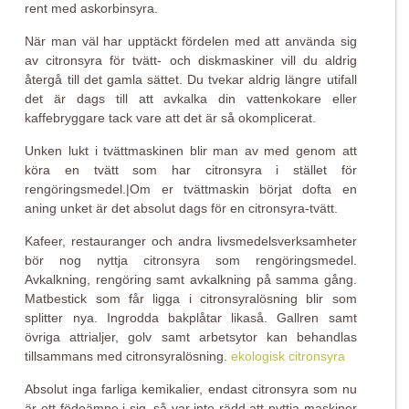
rent med askorbinsyra.
När man väl har upptäckt fördelen med att använda sig
av citronsyra för tvätt- och diskmaskiner vill du aldrig
återgå till det gamla sättet. Du tvekar aldrig längre utifall
det är dags till att avkalka din vattenkokare eller
kaffebryggare tack vare att det är så okomplicerat.
Unken lukt i tvättmaskinen blir man av med genom att
köra en tvätt som har citronsyra i stället för
rengöringsmedel.|Om er tvättmaskin börjat dofta en
aning unket är det absolut dags för en citronsyra-tvätt.
Kafeer, restauranger och andra livsmedelsverksamheter
bör nog nyttja citronsyra som rengöringsmedel.
Avkalkning, rengöring samt avkalkning på samma gång.
Matbestick som får ligga i citronsyralösning blir som
splitter nya. Ingrodda bakplåtar likaså. Gallren samt
övriga attrialjer, golv samt arbetsytor kan behandlas
tillsammans med citronsyralösning.
ekologisk citronsyra
Absolut inga farliga kemikalier, endast citronsyra som nu
är ett födoämne i sig, så var inte rädd att nyttja maskiner