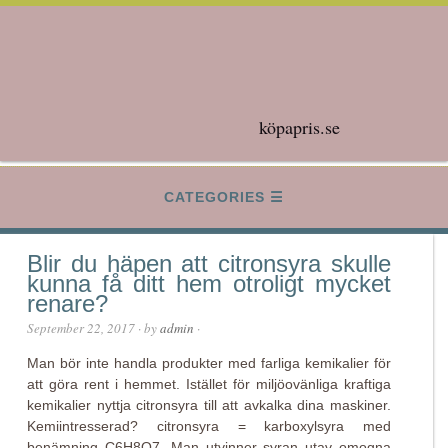
köpapris.se
CATEGORIES
Blir du häpen att citronsyra skulle
kunna få ditt hem otroligt mycket
renare?
September 22, 2017
· by
admin
·
Man bör inte handla produkter med farliga kemikalier för
att göra rent i hemmet. Istället för miljöovänliga kraftiga
kemikalier nyttja citronsyra till att avkalka dina maskiner.
Kemiintresserad? citronsyra = karboxylsyra med
benämning C6H8O7. Man utvinner syran utav omogna