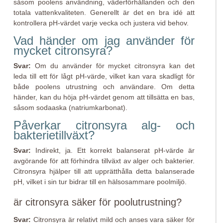
såsom poolens användning, väderförhållanden och den
totala vattenkvaliteten. Generellt är det en bra idé att
kontrollera pH-värdet varje vecka och justera vid behov.
Vad händer om jag använder för
mycket citronsyra?
Svar:
Om du använder för mycket citronsyra kan det
leda till ett för lågt pH-värde, vilket kan vara skadligt för
både poolens utrustning och användare. Om detta
händer, kan du höja pH-värdet genom att tillsätta en bas,
såsom sodaaska (natriumkarbonat).
Påverkar citronsyra alg- och
bakterietillväxt?
Svar:
Indirekt, ja. Ett korrekt balanserat pH-värde är
avgörande för att förhindra tillväxt av alger och bakterier.
Citronsyra hjälper till att upprätthålla detta balanserade
pH, vilket i sin tur bidrar till en hälsosammare poolmiljö.
är citronsyra säker för poolutrustning?
Svar:
Citronsyra är relativt mild och anses vara säker för