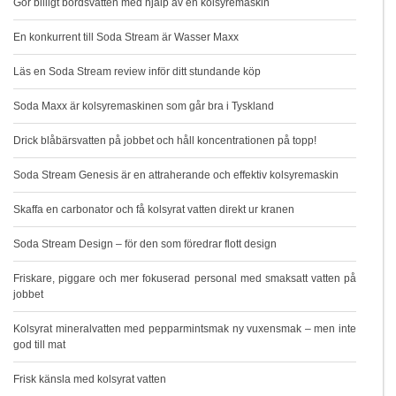
Gör billigt bordsvatten med hjälp av en kolsyremaskin
En konkurrent till Soda Stream är Wasser Maxx
Läs en Soda Stream review inför ditt stundande köp
Soda Maxx är kolsyremaskinen som går bra i Tyskland
Drick blåbärsvatten på jobbet och håll koncentrationen på topp!
Soda Stream Genesis är en attraherande och effektiv kolsyremaskin
Skaffa en carbonator och få kolsyrat vatten direkt ur kranen
Soda Stream Design – för den som föredrar flott design
Friskare, piggare och mer fokuserad personal med smaksatt vatten på
jobbet
Kolsyrat mineralvatten med pepparmintsmak ny vuxensmak – men inte
god till mat
Frisk känsla med kolsyrat vatten