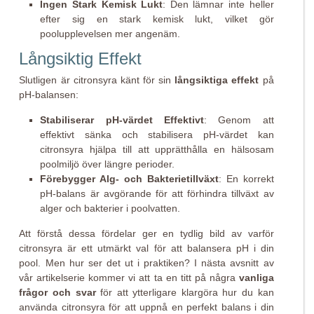
Ingen Stark Kemisk Lukt
: Den lämnar inte heller
efter sig en stark kemisk lukt, vilket gör
poolupplevelsen mer angenäm.
Långsiktig Effekt
Slutligen är citronsyra känt för sin
långsiktiga effekt
på
pH-balansen:
Stabiliserar pH-värdet Effektivt
: Genom att
effektivt sänka och stabilisera pH-värdet kan
citronsyra hjälpa till att upprätthålla en hälsosam
poolmiljö över längre perioder.
Förebygger Alg- och Bakterietillväxt
: En korrekt
pH-balans är avgörande för att förhindra tillväxt av
alger och bakterier i poolvatten.
Att förstå dessa fördelar ger en tydlig bild av varför
citronsyra är ett utmärkt val för att balansera pH i din
pool. Men hur ser det ut i praktiken? I nästa avsnitt av
vår artikelserie kommer vi att ta en titt på några
vanliga
frågor och svar
för att ytterligare klargöra hur du kan
använda citronsyra för att uppnå en perfekt balans i din