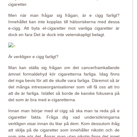
cigaretter.
Men när man frågar sig frågan, är e cigg farligt?
Innehållet kan inte kopplas till hälsoriskerna med dessa
e-cigg. Att byta el-cigaretter mot vanliga cigaretter är
dock en fara Det är dock inte vetenskapligt belagt.
Är verkligen e cigg farligt?
Man kan ställa sig frågan om det cancerframkallande
ämnet formaldehyd kör cigaretterna farliga. Idag finns
det inga bevis för att de skulle vara farliga. Däremot så är
det många intresseorganisationer som vill få oss att tro
att de är farliga. Istället så borde de kanske fokusera på
det som är bra med e-cigaretterna.
Innan man börjar med el cigg så ska man ta reda på e
cigaretter fakta. Fråga dig vad undersökningarna
verkligen visar innan du litar på dem. Kom dessutom ihåg
att skilja på de cigaretter som innehåller nikotin och de
som inte gör det. Ångar man utan nikotin finns det inget