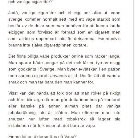
och vanliga cigaretter?
Jadå, vanliga cigaretter och el cigg ser olika ut. vape
sverige kommer normalt sett med ett vape startkit som
består av de delar som man behöver för att kunna ladda
elciggen som förvisso är formad som en cigarett men
som alldeles uppenbart inte är detsamma. Exempelvis
bränns inte själva cigarettpinnen kortare.
Det finns billiga vape produkter online som räcker länge.
Man sparar både pengar på det och får en typ av ecigg
som godkänts i Sverige. Man byter e-vätskan i en patron
men samma cigarett används alltid. Det är lätt att variera
smak och man tar bara den man känner för.
Visst kan det hända att folk tror att man röker på riktigt
och först blir arga då man gör detta inomhus på kontoret
eller kanske på annan allmän plats där vanliga
tobaksrökning inte är tillåten. Men eftersom man inte
smutsar ner luften med tobaksrök så lägger sig
irritationen när folk inser att det bara är vape.
Finns det en åldersgräns på Vape?