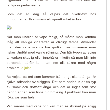
cigaretter men till skillnad från dem så finns inte de
farliga ingredienserna.
Som det är idag så vejpas det nikotinfritt hos
ungdomarna tillsammans el cigarett vilket är bra
När man undrar, är vape farligt, så måste man komma
ihåg att vanliga cigaretter är otroligt farliga. Använder
man den vape sverige har godkänt så minimerar man
risker jämfört med vanlig rökning. Den här typen av ecigg
är varken skadlig eller innehåller nikotin så man blir inte
beroende, därför kan man inte alls räkna med några
problem.
e juice
Att vejpa, ett ord som kommer från engelskans ånga, är
själva rökandet av elciggen. Det som andas in är en typ
av smak och doftsatt ånga och det är inget som stör
någon annan som finns runtomkring. I praktiken kan man
röka var som helst.
Vad menas med vape och kan man se skillnad på ecigg