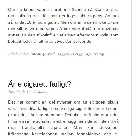
Om du köper vape cigaretter i Sverige så ska de vara
utan nikotin och då finns det ingen åldersgräns. Annars
så är det 18 år som gäller. Men om är man en ickerökare
och vill prova med vape så bör man ändå inte använda
annat än den nikotinfria varianten eftersom nikotin som
bekant leder till att man utvecklar beroende.
Filed Under:
Uncategorized
·
Tagged:
el cigg
,
vape sverige
Är e cigarett farligt?
July 17, 2017
· by
admin
·
Det har kommit en del nyheter om att elciggen skulle
vara minst lika farliga som vanliga cigaretter men faktum
är att det här inte stämmer. Det ska ändå sägas att det
finns vissa hälsorisker med el cigg men de är inte i nivå
med traditionella cigaretter. Man kan dessutom
ifrågasätta korrelationen mellan formaldehyd och e-