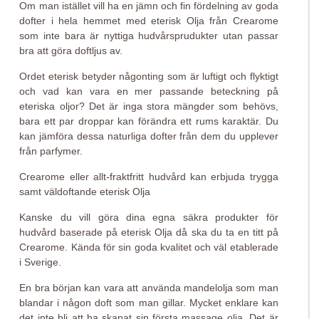
Om man istället vill ha en jämn och fin fördelning av goda
dofter i hela hemmet med eterisk Olja från Crearome
som inte bara är nyttiga hudvårsprudukter utan passar
bra att göra doftljus av.
Ordet eterisk betyder någonting som är luftigt och flyktigt
och vad kan vara en mer passande beteckning på
eteriska oljor? Det är inga stora mängder som behövs,
bara ett par droppar kan förändra ett rums karaktär. Du
kan jämföra dessa naturliga dofter från dem du upplever
från parfymer.
Crearome eller allt-fraktfritt hudvård kan erbjuda trygga
samt väldoftande eterisk Olja
Kanske du vill göra dina egna säkra produkter för
hudvård baserade på eterisk Olja då ska du ta en titt på
Crearome. Kända för sin goda kvalitet och väl etablerade
i Sverige.
En bra början kan vara att använda mandelolja som man
blandar i någon doft som man gillar. Mycket enklare kan
det inte bli att ha skapat sin första massage olja. Det är