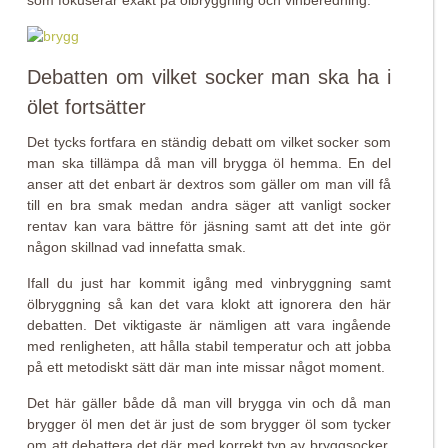
som fokuserar exakt på ölbryggning och vinberedning.
Debatten om vilket socker man ska ha i
ölet fortsätter
Det tycks fortfara en ständig debatt om vilket socker som
man ska tillämpa då man vill brygga öl hemma. En del
anser att det enbart är dextros som gäller om man vill få
till en bra smak medan andra säger att vanligt socker
rentav kan vara bättre för jäsning samt att det inte gör
någon skillnad vad innefatta smak.
Ifall du just har kommit igång med vinbryggning samt
ölbryggning så kan det vara klokt att ignorera den här
debatten. Det viktigaste är nämligen att vara ingående
med renligheten, att hålla stabil temperatur och att jobba
på ett metodiskt sätt där man inte missar något moment.
Det här gäller både då man vill brygga vin och då man
brygger öl men det är just de som brygger öl som tycker
om att debattera det där med korrekt typ av bryggsocker.