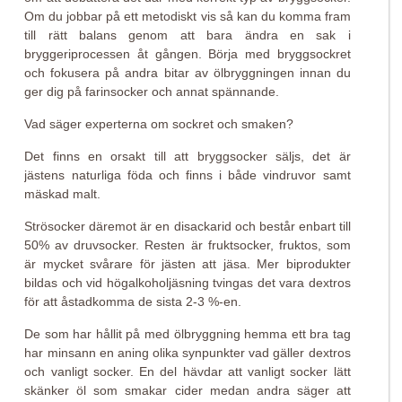
Om du jobbar på ett metodiskt vis så kan du komma fram
till rätt balans genom att bara ändra en sak i
bryggeriprocessen åt gången. Börja med bryggsockret
och fokusera på andra bitar av ölbryggningen innan du
ger dig på farinsocker och annat spännande.
Vad säger experterna om sockret och smaken?
Det finns en orsakt till att bryggsocker säljs, det är
jästens naturliga föda och finns i både vindruvor samt
mäskad malt.
Strösocker däremot är en disackarid och består enbart till
50% av druvsocker. Resten är fruktsocker, fruktos, som
är mycket svårare för jästen att jäsa. Mer biprodukter
bildas och vid högalkoholjäsning tvingas det vara dextros
för att åstadkomma de sista 2-3 %-en.
De som har hållit på med ölbryggning hemma ett bra tag
har minsann en aning olika synpunkter vad gäller dextros
och vanligt socker. En del hävdar att vanligt socker lätt
skänker öl som smakar cider medan andra säger att