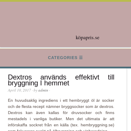
köpapris.se
CATEGORIES
Dextros används effektivt till
bryggning I hemmet
April 10, 2017
· by
admin
·
En huvudsaklig ingrediens i ett hembryggt öl är socker
och de flesta recept nämner bryggsocker som är dextros.
Dextros kan även kallas för druvsocker och finns
mestadels i vanliga butiker. Men det ultimata är att
införskaffa sockret från en källa (tex. hembryggning.se)